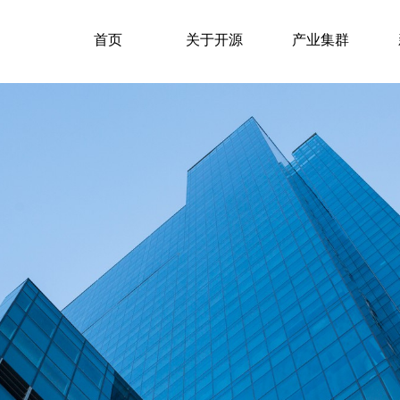
首页
关于开源
产业集群