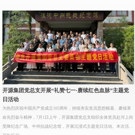
开源集团党总支开展“礼赞七一·赓续红色血脉”主题党
日活动
为热烈庆祝中国共产党成立105周年，持续夯实党员思想根基、赓续革
命先烈奋斗精神，7月1日上午，开源集团党总支组织全体党员赴河上街
受降纪念广场、中州抗战纪念馆，开展沉浸式主题党日活动。本次活动