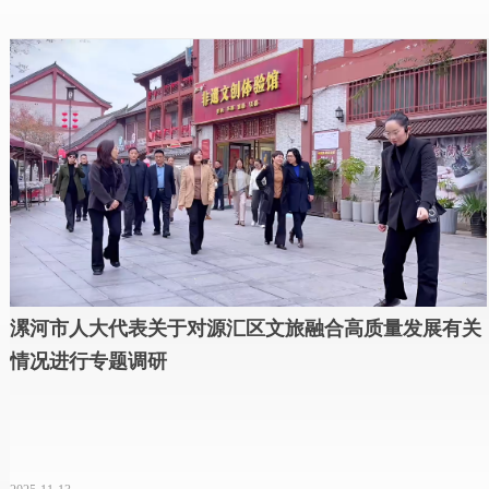
漯河市人大代表关于对源汇区文旅融合高质量发展有关
情况进行专题调研