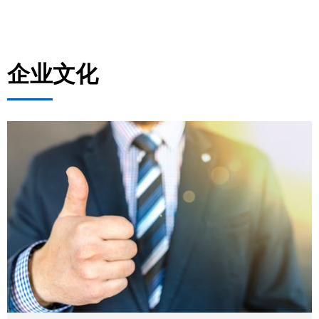
企业文化
——