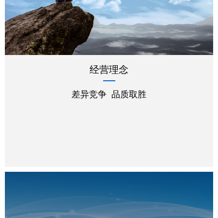
经营理念
差异竞争 品质取胜