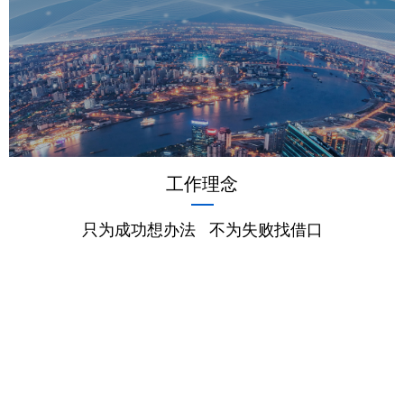
工作理念
只为成功想办法 不为失败找借口